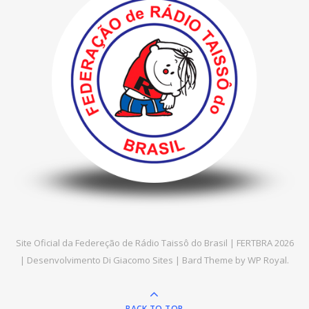
Site Oficial da Federeção de Rádio Taissô do Brasil | FERTBRA 2026
| Desenvolvimento
Di Giacomo Sites
|
Bard Theme by
WP Royal
.
BACK TO TOP