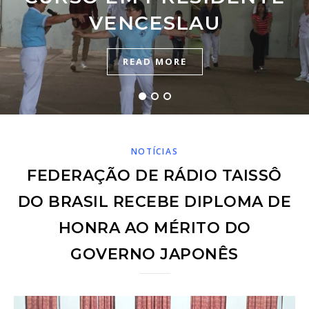
CAPACITAÇÃO /
VENCESLAU
ORDINÁRIA
CERTIFICAÇÃO
READ MORE
READ MORE
READ MORE
NOTÍCIAS
FEDERAÇÃO DE RÁDIO TAISSÔ
DO BRASIL RECEBE DIPLOMA DE
HONRA AO MÉRITO DO
GOVERNO JAPONÊS